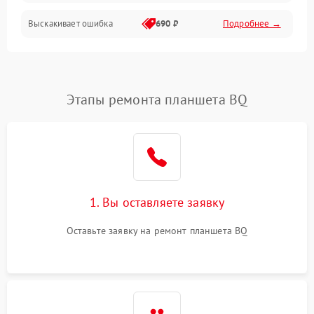
Выскакивает ошибка
690 ₽
Подробнее →
Перегрев и нестабильная работа
Влага и механические повреждения
Сеть и интернет
Этапы ремонта планшета BQ
Зарядка и разъёмы
Программные сбои
1. Вы оставляете заявку
Память и данные
Оставьте заявку на ремонт планшета BQ
Режим работы
Связь и беспроводные модули
Камера