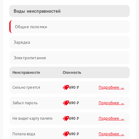
Виды неисправностей
Общие поломки
Зарядка
Электропитание
Неисправности
Стоимость
Экран и изображение
Сильно греется
690 ₽
Подробнее →
Дисплей
Забыл пароль
690 ₽
Подробнее →
Экран (дисплей)
Не видит карту памяти
690 ₽
Подробнее →
Связь
Попала вода
690 ₽
Подробнее →
Разговор (микрофон, динамик)