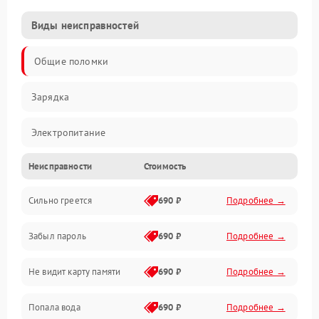
Виды неисправностей
Общие поломки
Зарядка
Электропитание
Неисправности
Стоимость
Экран и изображение
Сильно греется
690 ₽
Подробнее →
Дисплей
Забыл пароль
690 ₽
Подробнее →
Экран (дисплей)
Не видит карту памяти
690 ₽
Подробнее →
Связь
Попала вода
690 ₽
Подробнее →
Разговор (микрофон, динамик)