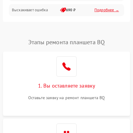
Выскакивает ошибка
690 ₽
Подробнее →
Перегрев и нестабильная работа
Влага и механические повреждения
Сеть и интернет
Этапы ремонта планшета BQ
Зарядка и разъёмы
Программные сбои
1. Вы оставляете заявку
Память и данные
Оставьте заявку на ремонт планшета BQ
Режим работы
Связь и беспроводные модули
Камера