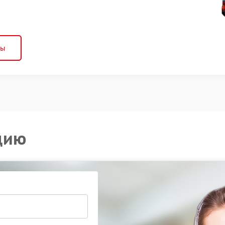
ны
цию