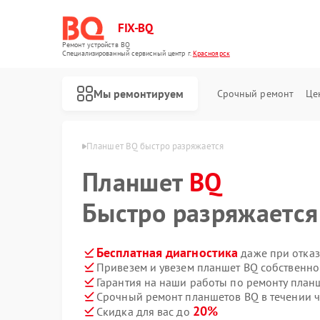
FIX-BQ
Ремонт устройств BQ
Специализированный cервисный центр г.
Красноярск
Мы ремонтируем
Срочный ремонт
Це
в BQ в Красноярске
Планшет BQ быстро разряжается
Планшет
BQ
Быстро разряжается
Бесплатная диагностика
даже при отказ
Привезем и увезем планшет BQ собственно
Гарантия на наши работы по ремонту пла
Срочный ремонт планшетов BQ в течении ч
20%
Скидка для вас до