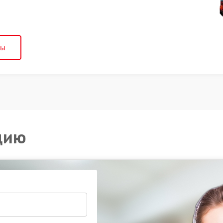
ны
цию