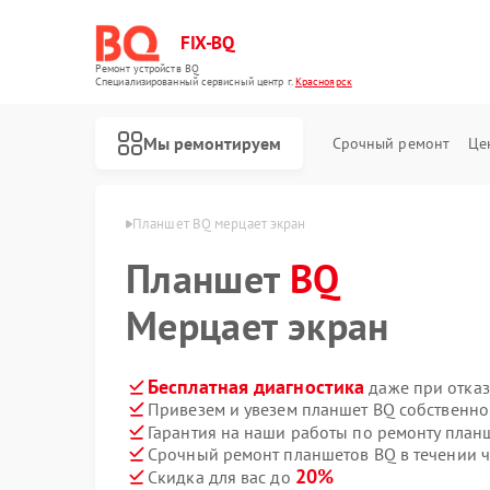
FIX-BQ
Ремонт устройств BQ
Специализированный cервисный центр г.
Красноярск
Мы ремонтируем
Срочный ремонт
Це
в BQ в Красноярске
Планшет BQ мерцает экран
Планшет
BQ
Мерцает экран
Бесплатная диагностика
даже при отказ
Привезем и увезем планшет BQ собственно
Гарантия на наши работы по ремонту пла
Срочный ремонт планшетов BQ в течении ч
20%
Скидка для вас до