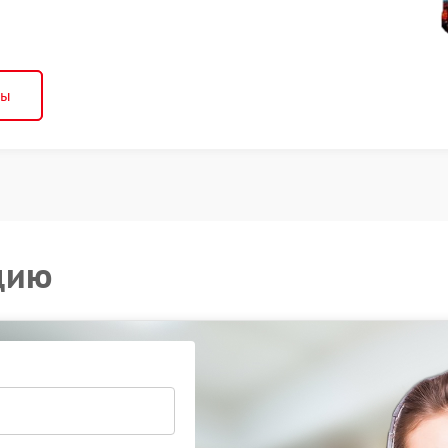
ны
цию