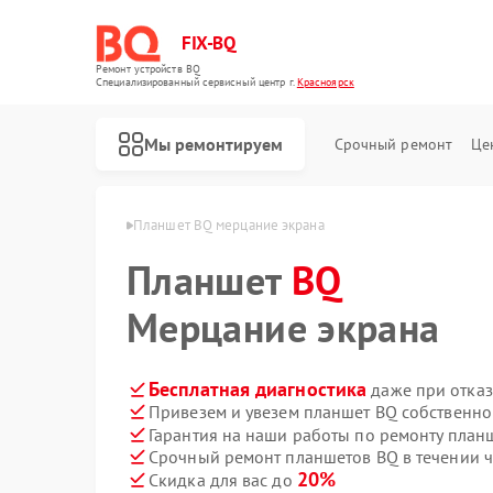
FIX-BQ
Ремонт устройств BQ
Специализированный cервисный центр г.
Красноярск
Мы ремонтируем
Срочный ремонт
Це
в BQ в Красноярске
Планшет BQ мерцание экрана
Планшет
BQ
Мерцание экрана
Бесплатная диагностика
даже при отказ
Привезем и увезем планшет BQ собственно
Гарантия на наши работы по ремонту пла
Срочный ремонт планшетов BQ в течении ч
20%
Скидка для вас до