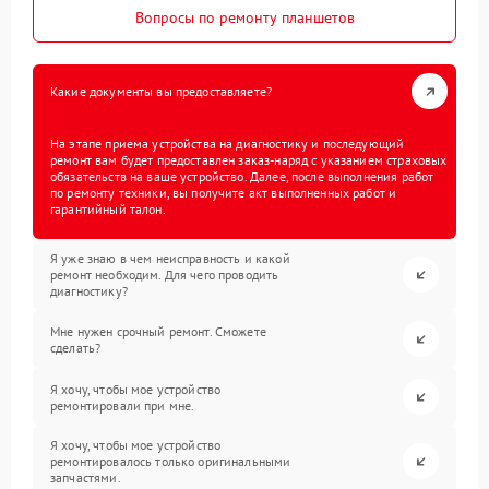
Вопросы по ремонту планшетов
Какие документы вы предоставляете?
На этапе приема устройства на диагностику и последующий
ремонт вам будет предоставлен заказ-наряд с указанием страховых
обязательств на ваше устройство. Далее, после выполнения работ
по ремонту техники, вы получите акт выполненных работ и
гарантийный талон.
Я уже знаю в чем неисправность и какой
ремонт необходим. Для чего проводить
диагностику?
Мне нужен срочный ремонт. Сможете
сделать?
Я хочу, чтобы мое устройство
ремонтировали при мне.
Я хочу, чтобы мое устройство
ремонтировалось только оригинальными
запчастями.