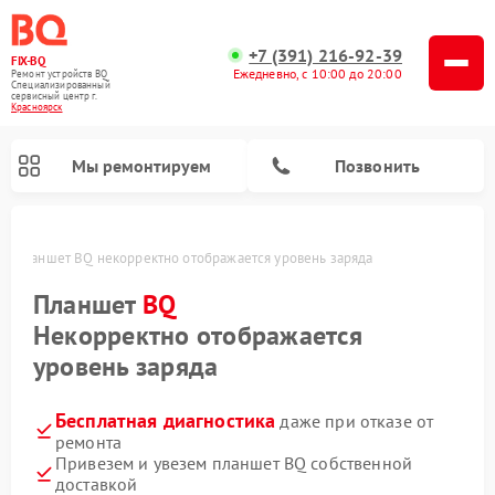
+7 (391) 216-92-39
FIX-BQ
Ежедневно, с 10:00 до 20:00
Ремонт устройств BQ
Специализированный
cервисный центр г.
Красноярск
Мы ремонтируем
Позвонить
е
Планшет BQ некорректно отображается уровень заряда
Планшет
BQ
Некорректно отображается
уровень заряда
Бесплатная диагностика
даже при отказе от
ремонта
Привезем и увезем планшет BQ собственной
доставкой