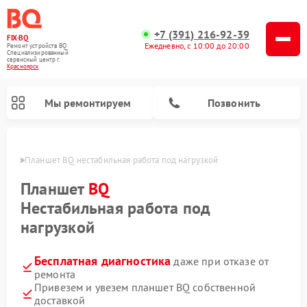
+7 (391) 216-92-39
FIX-BQ
Ежедневно, с 10:00 до 20:00
Ремонт устройств BQ
Специализированный
cервисный центр г.
Красноярск
Мы ремонтируем
Позвонить
ярске
Планшет BQ нестабильная работа под нагрузкой
Планшет
BQ
Нестабильная работа под
нагрузкой
Бесплатная диагностика
даже при отказе от
ремонта
Привезем и увезем планшет BQ собственной
доставкой