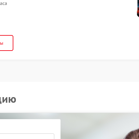
аса
ны
цию