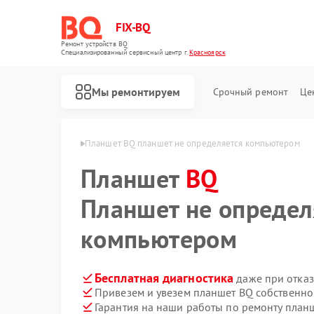
FIX-BQ
Ремонт устройств BQ
Специализированный cервисный центр г.
Красноярск
Мы ремонтируем
Срочный ремонт
Це
в BQ в Красноярске
Планшет BQ планшет не определяется компьютером
Планшет
BQ
Планшет не определ
компьютером
Бесплатная диагностика
даже при отказ
Привезем и увезем планшет BQ собственно
Гарантия на наши работы по ремонту пла