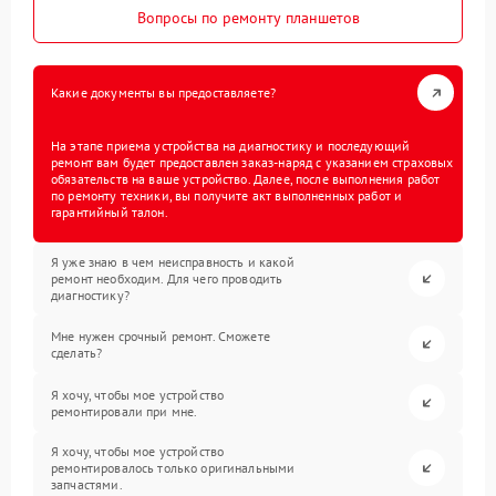
Вопросы по ремонту планшетов
Какие документы вы предоставляете?
На этапе приема устройства на диагностику и последующий
ремонт вам будет предоставлен заказ-наряд с указанием страховых
обязательств на ваше устройство. Далее, после выполнения работ
по ремонту техники, вы получите акт выполненных работ и
гарантийный талон.
Я уже знаю в чем неисправность и какой
ремонт необходим. Для чего проводить
диагностику?
Мне нужен срочный ремонт. Сможете
сделать?
Я хочу, чтобы мое устройство
ремонтировали при мне.
Я хочу, чтобы мое устройство
ремонтировалось только оригинальными
запчастями.