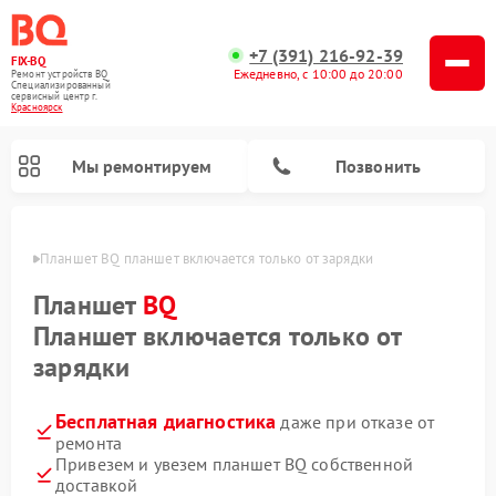
+7 (391) 216-92-39
FIX-BQ
Ежедневно, с 10:00 до 20:00
Ремонт устройств BQ
Специализированный
cервисный центр г.
Красноярск
Мы ремонтируем
Позвонить
ярске
Планшет BQ планшет включается только от зарядки
Планшет
BQ
Планшет включается только от
зарядки
Бесплатная диагностика
даже при отказе от
ремонта
Привезем и увезем планшет BQ собственной
доставкой