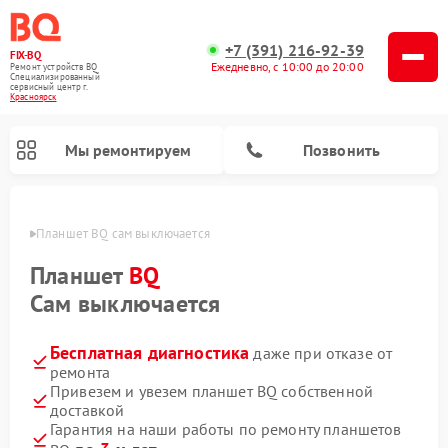
+7 (391) 216-92-39
FIX-BQ
Ежедневно, с 10:00 до 20:00
Ремонт устройств BQ
Специализированный
cервисный центр г.
Красноярск
Мы ремонтируем
Позвонить
ярске
Планшет BQ сам выключается
Планшет
BQ
Сам выключается
Бесплатная диагностика
даже при отказе от
ремонта
Привезем и увезем планшет BQ собственной
доставкой
Гарантия на наши работы по ремонту планшетов