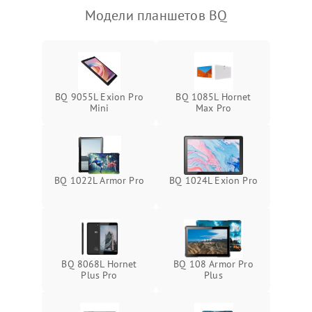
Модели планшетов BQ
Камера
Сенсорное управление
Проблемы с механикой
BQ 9055L Exion Pro
BQ 1085L Hornet
Mini
Max Pro
Питание и аккумулятор
Кнопки и органы управления
BQ 1022L Armor Pro
BQ 1024L Exion Pro
Звук и аудио
Камеры
BQ 8068L Hornet
BQ 108 Armor Pro
ПО
Plus Pro
Plus