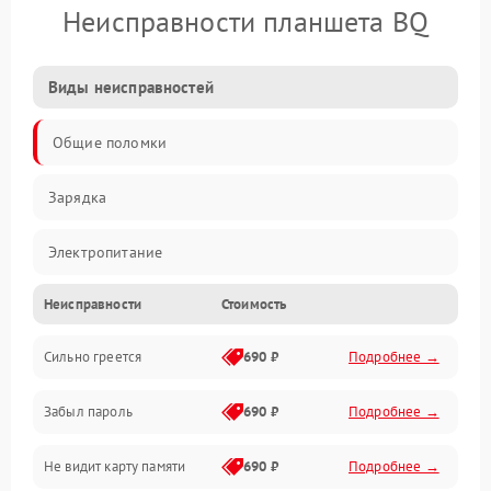
Неисправности планшета BQ
Виды неисправностей
Общие поломки
Зарядка
Электропитание
Неисправности
Стоимость
Экран и изображение
Сильно греется
690 ₽
Подробнее →
Дисплей
Забыл пароль
690 ₽
Подробнее →
Экран (дисплей)
Не видит карту памяти
690 ₽
Подробнее →
Связь