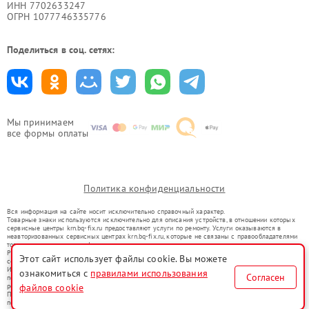
ИНН 7702633247
ОГРН 1077746335776
Поделиться в соц. сетях:
Мы принимаем
все формы оплаты
Политика конфиденциальности
Вся информация на сайте носит исключительно справочный характер.
Товарные знаки используются исключительно для описания устройств, в отношении которых
сервисные центры krn.bq-fix.ru предоставляют услуги по ремонту. Услуги оказываются в
неавторизованных сервисных центрах krn.bq-fix.ru, которые не связаны с правообладателями
товарных знаков или их официальными представителями.
Ремонт осуществляется для устройств, уже введенных в гражданский оборот в соответствии
Этот сайт использует файлы cookie. Вы можете
со статьей 1487 ГК РФ.
Использование товарных знаков не преследует цели индивидуализации услуг или введения
ознакомиться с
правилами использования
Согласен
потребителей в заблуждение, а служит для информирования о предоставляемых услугах по
ремонту техники указанных брендов.
файлов cookie
Представленная на сайте информация не является публичной офертой, определяемой
положениями Статьи 437(2) Гражданского кодекса РФ