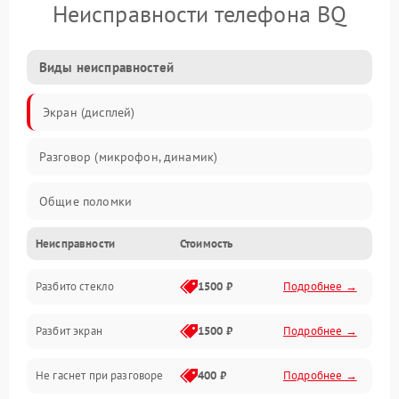
Неисправности телефона BQ
Виды неисправностей
Экран (дисплей)
Разговор (микрофон, динамик)
Общие поломки
Неисправности
Стоимость
Проблемы связи
Разбито стекло
1500 ₽
Подробнее →
Камеры
Разбит экран
1500 ₽
Подробнее →
Проблемы с дисплеем и сенсором
Не гаснет при разговоре
400 ₽
Подробнее →
Зарядка