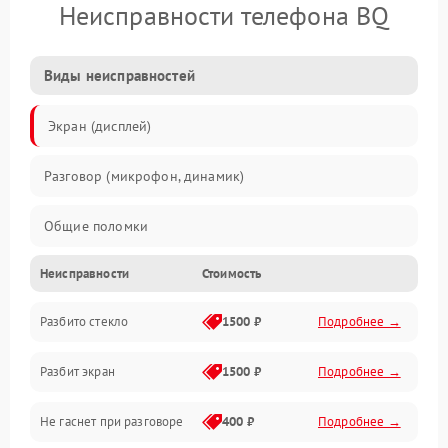
Неисправности телефона BQ
Виды неисправностей
Экран (дисплей)
Разговор (микрофон, динамик)
Общие поломки
Неисправности
Стоимость
Проблемы связи
Разбито стекло
1500 ₽
Подробнее →
Камеры
Разбит экран
1500 ₽
Подробнее →
Проблемы с дисплеем и сенсором
Не гаснет при разговоре
400 ₽
Подробнее →
Зарядка