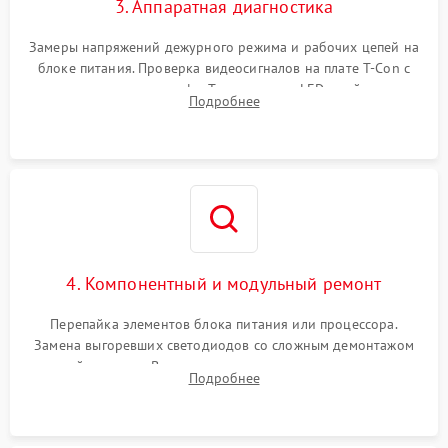
3. Аппаратная диагностика
Замеры напряжений дежурного режима и рабочих цепей на
блоке питания. Проверка видеосигналов на плате T-Con с
помощью осциллографа. Тестирование LED-драйвера и
Подробнее
светодиодных планок подсветки мультиметром.
4. Компонентный и модульный ремонт
Перепайка элементов блока питания или процессора.
Замена выгоревших светодиодов со сложным демонтажом
хрупкой матрицы. Восстановление поврежденных дорожек,
Подробнее
прошивка микросхем памяти EEPROM