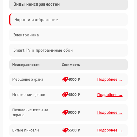
Виды неисправностей
Экран и изображение
Электроника
Smart TV и программные сбои
Неисправности
Стоимость
Питание и запуск
Мерцание экрана
4000 ₽
Подробнее →
Подсветка и LED-модули
Искажение цветов
4500 ₽
Подробнее →
Звук и аудиосистема
Появление пятен на
Сигнал и приём каналов
5000 ₽
Подробнее →
экране
Разъёмы и интерфейсы
Битые пиксели
5500 ₽
Подробнее →