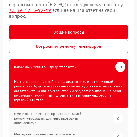
сервисный центр “FIX-BQ” по следующему телефону
+7 (391) 216-92-39
если не нашли ответ на свой
вопрос.
Общие вопросы
Вопросы по ремонту телевизоров
Какие документы вы предоставляете?
На этапе приема устройства на диагностику и последующий
ремонт вам будет предоставлен заказ-наряд с указанием страховых
обязательств на ваше устройство. Далее, после выполнения работ
по ремонту техники, вы получите акт выполненных работ и
гарантийный талон.
Я уже знаю в чем неисправность и какой
ремонт необходим. Для чего проводить
диагностику?
Мне нужен срочный ремонт. Сможете