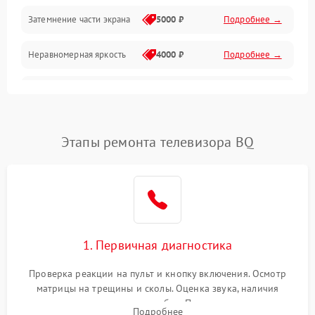
Механические повреждения
Затемнение части экрана
5000 ₽
Подробнее →
Программное обеспечение
Неравномерная яркость
4000 ₽
Подробнее →
Корпус и механика
Выгорание матрицы
6000 ₽
Подробнее →
Пульт и управление
Этапы ремонта телевизора BQ
Сеть и подключения
Аудио
Сетевая
1. Первичная диагностика
Проверка реакции на пульт и кнопку включения. Осмотр
матрицы на трещины и сколы. Оценка звука, наличия
подсветки и индикаторов ошибок. Подключение тестовых
Подробнее