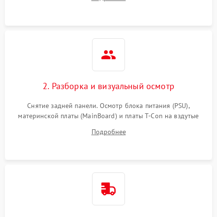
источников сигнала для выявления симптомов поломки.
2. Разборка и визуальный осмотр
Снятие задней панели. Осмотр блока питания (PSU),
материнской платы (MainBoard) и платы T-Con на вздутые
конденсаторы, прогары, окисления и микротрещины.
Подробнее
Проверка надежности фиксации и целостности шлейфов.