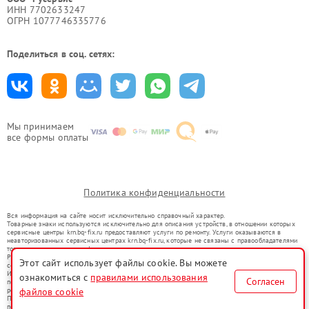
ИНН 7702633247
ОГРН 1077746335776
Поделиться в соц. сетях:
Мы принимаем
все формы оплаты
Политика конфиденциальности
Вся информация на сайте носит исключительно справочный характер.
Товарные знаки используются исключительно для описания устройств, в отношении которых
сервисные центры krn.bq-fix.ru предоставляют услуги по ремонту. Услуги оказываются в
неавторизованных сервисных центрах krn.bq-fix.ru, которые не связаны с правообладателями
товарных знаков или их официальными представителями.
Ремонт осуществляется для устройств, уже введенных в гражданский оборот в соответствии
Этот сайт использует файлы cookie. Вы можете
со статьей 1487 ГК РФ.
Использование товарных знаков не преследует цели индивидуализации услуг или введения
ознакомиться с
правилами использования
Согласен
потребителей в заблуждение, а служит для информирования о предоставляемых услугах по
ремонту техники указанных брендов.
файлов cookie
Представленная на сайте информация не является публичной офертой, определяемой
положениями Статьи 437(2) Гражданского кодекса РФ