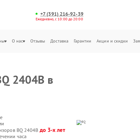
+7 (391) 216-92-39
Ежедневно, с 10:00 до 20:00
ны
О нас
Отзывы
Доставка
Гарантии
Акции и скидки
Зая
BQ 2404B в
е
ми
до 3-х лет
визоров BQ 2404B
ечении часа