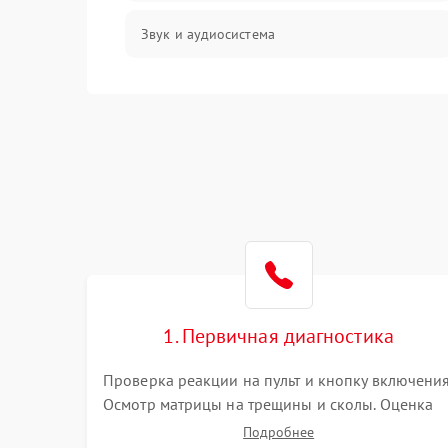
Звук и аудиосистема
Сигнал и приём каналов
Разъёмы и интерфейсы
Механические повреждения
Программное обеспечение
Корпус и механика
1. Первичная диагностика
Пульт и управление
Проверка реакции на пульт и кнопку включения
Осмотр матрицы на трещины и сколы. Оценка
Сеть и подключения
звука, наличия подсветки и индикаторов
Подробнее