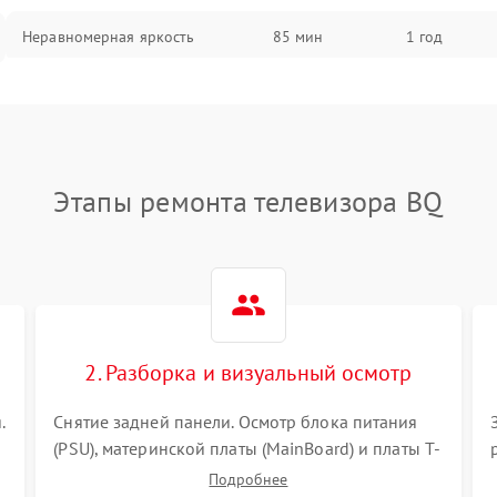
Неравномерная яркость
85 мин
1 год
Выгорание матрицы
90 мин
1 год
Этапы ремонта телевизора BQ
2. Разборка и визуальный осмотр
.
Снятие задней панели. Осмотр блока питания
(PSU), материнской платы (MainBoard) и платы T-
Con на вздутые конденсаторы, прогары,
Подробнее