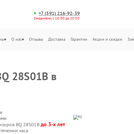
+7 (391) 216-92-39
Ежедневно, с 10:00 до 20:00
ны
О нас
Отзывы
Доставка
Гарантии
Акции и скидки
Зая
BQ 28S01B в
е
ами
до 3-х лет
визоров BQ 28S01B
течении часа