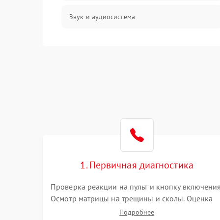
Звук и аудиосистема
Сигнал и приём каналов
Разъёмы и интерфейсы
Механические повреждения
Программное обеспечение
Корпус и механика
1. Первичная диагностика
Пульт и управление
Проверка реакции на пульт и кнопку включения
Осмотр матрицы на трещины и сколы. Оценка
Сеть и подключения
звука, наличия подсветки и индикаторов
Подробнее