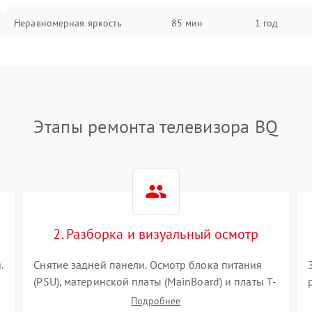
Неравномерная яркость
85 мин
1 год
Выгорание матрицы
90 мин
1 год
Этапы ремонта телевизора BQ
2. Разборка и визуальный осмотр
.
Снятие задней панели. Осмотр блока питания
(PSU), материнской платы (MainBoard) и платы T-
Con на вздутые конденсаторы, прогары,
Подробнее