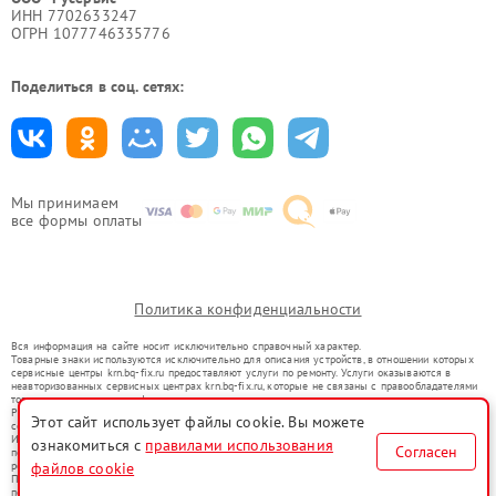
ИНН 7702633247
ОГРН 1077746335776
Поделиться в соц. сетях:
Мы принимаем
все формы оплаты
Политика конфиденциальности
Вся информация на сайте носит исключительно справочный характер.
Товарные знаки используются исключительно для описания устройств, в отношении которых
сервисные центры krn.bq-fix.ru предоставляют услуги по ремонту. Услуги оказываются в
неавторизованных сервисных центрах krn.bq-fix.ru, которые не связаны с правообладателями
товарных знаков или их официальными представителями.
Ремонт осуществляется для устройств, уже введенных в гражданский оборот в соответствии
Этот сайт использует файлы cookie. Вы можете
со статьей 1487 ГК РФ.
Использование товарных знаков не преследует цели индивидуализации услуг или введения
ознакомиться с
правилами использования
Согласен
потребителей в заблуждение, а служит для информирования о предоставляемых услугах по
ремонту техники указанных брендов.
файлов cookie
Представленная на сайте информация не является публичной офертой, определяемой
положениями Статьи 437(2) Гражданского кодекса РФ