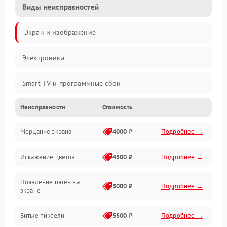
Виды неисправностей
Экран и изображение
Электроника
Smart TV и программные сбои
Неисправности
Стоимость
Питание и запуск
Мерцание экрана
4000 ₽
Подробнее →
Подсветка и LED-модули
Искажение цветов
4500 ₽
Подробнее →
Звук и аудиосистема
Появление пятен на
Сигнал и приём каналов
5000 ₽
Подробнее →
экране
Разъёмы и интерфейсы
Битые пиксели
5500 ₽
Подробнее →