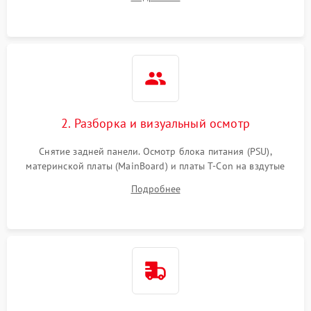
источников сигнала для выявления симптомов поломки.
2. Разборка и визуальный осмотр
Снятие задней панели. Осмотр блока питания (PSU),
материнской платы (MainBoard) и платы T-Con на вздутые
конденсаторы, прогары, окисления и микротрещины.
Подробнее
Проверка надежности фиксации и целостности шлейфов.