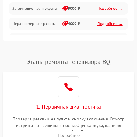
Механические повреждения
Затемнение части экрана
5000 ₽
Подробнее →
Программное обеспечение
Неравномерная яркость
4000 ₽
Подробнее →
Корпус и механика
Выгорание матрицы
6000 ₽
Подробнее →
Пульт и управление
Этапы ремонта телевизора BQ
Сеть и подключения
Аудио
Сетевая
1. Первичная диагностика
Проверка реакции на пульт и кнопку включения. Осмотр
матрицы на трещины и сколы. Оценка звука, наличия
подсветки и индикаторов ошибок. Подключение тестовых
Подробнее