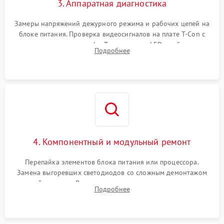
3. Аппаратная диагностика
Замеры напряжений дежурного режима и рабочих цепей на
блоке питания. Проверка видеосигналов на плате T-Con с
помощью осциллографа. Тестирование LED-драйвера и
Подробнее
светодиодных планок подсветки мультиметром.
4. Компонентный и модульный ремонт
Перепайка элементов блока питания или процессора.
Замена выгоревших светодиодов со сложным демонтажом
хрупкой матрицы. Восстановление поврежденных дорожек,
Подробнее
прошивка микросхем памяти EEPROM