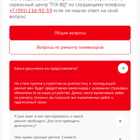
сервисный центр “FIX-BQ” по следующему телефону
+7 (391) 216-92-39
если не нашли ответ на свой
вопрос.
Общие вопросы
Вопросы по ремонту телевизоров
Какие документы вы предоставляете?
На этапе приема устройства на диагностику и последующий
ремонт вам будет предоставлен заказ-наряд с указанием страховых
обязательств на ваше устройство. Далее, после выполнения работ
по ремонту техники, вы получите акт выполненных работ и
гарантийный талон.
Я уже знаю в чем неисправность и какой
ремонт необходим. Для чего проводить
диагностику?
Мне нужен срочный ремонт. Сможете