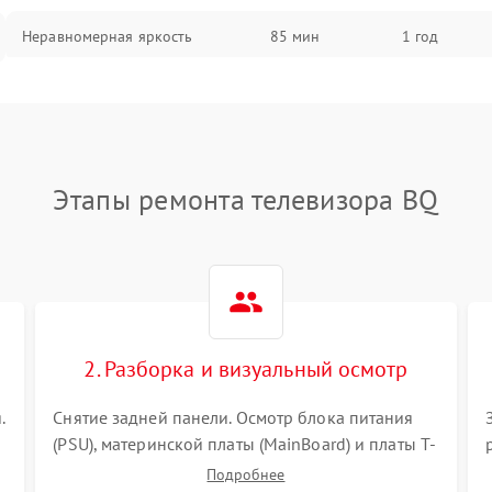
Неравномерная яркость
85 мин
1 год
Выгорание матрицы
90 мин
1 год
Этапы ремонта телевизора BQ
2. Разборка и визуальный осмотр
.
Снятие задней панели. Осмотр блока питания
(PSU), материнской платы (MainBoard) и платы T-
Con на вздутые конденсаторы, прогары,
Подробнее