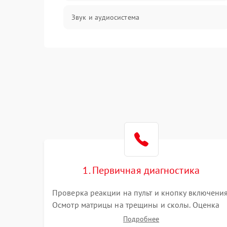
Звук и аудиосистема
Сигнал и приём каналов
Разъёмы и интерфейсы
Механические повреждения
Программное обеспечение
Корпус и механика
1. Первичная диагностика
Пульт и управление
Проверка реакции на пульт и кнопку включения
Осмотр матрицы на трещины и сколы. Оценка
Сеть и подключения
звука, наличия подсветки и индикаторов
Подробнее