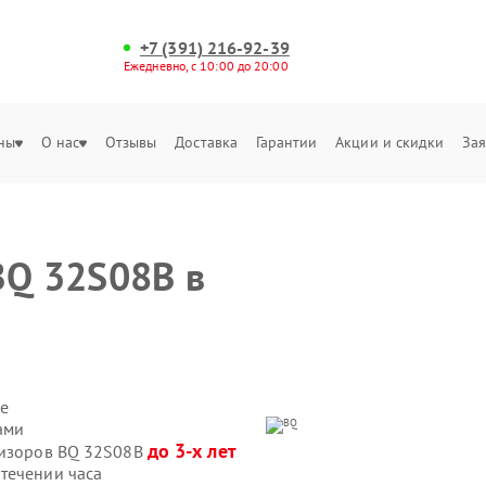
+7 (391) 216-92-39
Ежедневно, с 10:00 до 20:00
ны
О нас
Отзывы
Доставка
Гарантии
Акции и скидки
Зая
BQ 32S08B в
е
ами
до 3-х лет
визоров BQ 32S08B
течении часа