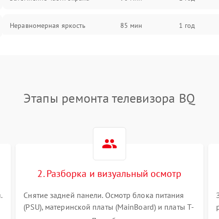
Неравномерная яркость
85 мин
1 год
Выгорание матрицы
90 мин
1 год
Этапы ремонта телевизора BQ
2. Разборка и визуальный осмотр
.
Снятие задней панели. Осмотр блока питания
(PSU), материнской платы (MainBoard) и платы T-
Con на вздутые конденсаторы, прогары,