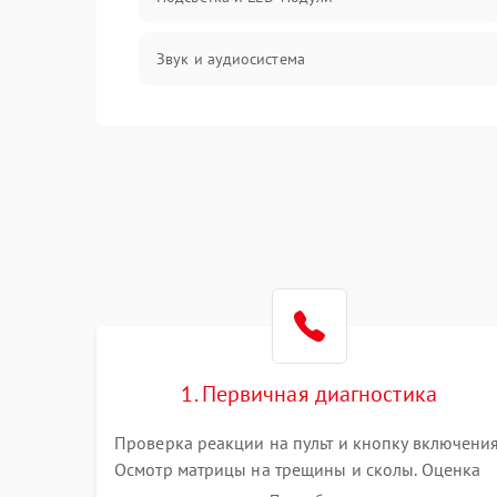
Звук и аудиосистема
Сигнал и приём каналов
Разъёмы и интерфейсы
Механические повреждения
Программное обеспечение
Корпус и механика
1. Первичная диагностика
Пульт и управление
Проверка реакции на пульт и кнопку включения
Осмотр матрицы на трещины и сколы. Оценка
Сеть и подключения
звука, наличия подсветки и индикаторов