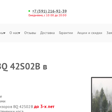
+7 (391) 216-92-39
Ежедневно, с 10:00 до 20:00
ны
О нас
Отзывы
Доставка
Гарантии
Акции и скидки
Зая
BQ 42S02B в
е
ами
до 3-х лет
визоров BQ 42S02B
течении часа