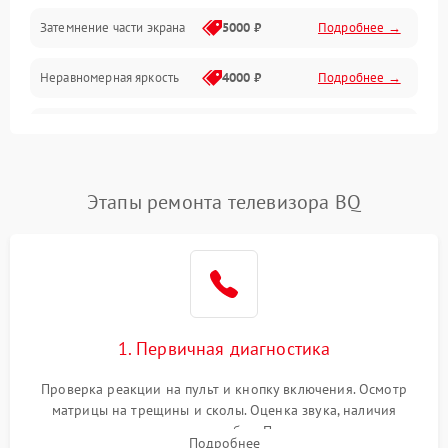
Механические повреждения
Затемнение части экрана
5000 ₽
Подробнее →
Программное обеспечение
Неравномерная яркость
4000 ₽
Подробнее →
Корпус и механика
Выгорание матрицы
6000 ₽
Подробнее →
Пульт и управление
Этапы ремонта телевизора BQ
Сеть и подключения
Аудио
Сетевая
1. Первичная диагностика
Проверка реакции на пульт и кнопку включения. Осмотр
матрицы на трещины и сколы. Оценка звука, наличия
подсветки и индикаторов ошибок. Подключение тестовых
Подробнее