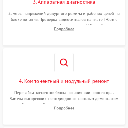
3. Аппаратная диагностика
Замеры напряжений дежурного режима и рабочих цепей на
блоке питания. Проверка видеосигналов на плате T-Con с
помощью осциллографа. Тестирование LED-драйвера и
Подробнее
светодиодных планок подсветки мультиметром.
4. Компонентный и модульный ремонт
Перепайка элементов блока питания или процессора.
Замена выгоревших светодиодов со сложным демонтажом
хрупкой матрицы. Восстановление поврежденных дорожек,
Подробнее
прошивка микросхем памяти EEPROM