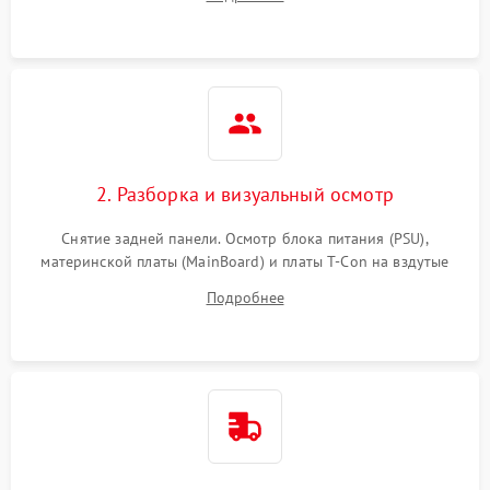
источников сигнала для выявления симптомов поломки.
2. Разборка и визуальный осмотр
Снятие задней панели. Осмотр блока питания (PSU),
материнской платы (MainBoard) и платы T-Con на вздутые
конденсаторы, прогары, окисления и микротрещины.
Подробнее
Проверка надежности фиксации и целостности шлейфов.