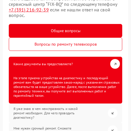
сервисный центр “FIX-BQ” по следующему телефону
+7 (391) 216-92-39
если не нашли ответ на свой
вопрос.
Общие вопросы
Вопросы по ремонту телевизоров
Какие документы вы предоставляете?
На этапе приема устройства на диагностику и последующий
ремонт вам будет предоставлен заказ-наряд с указанием страховых
обязательств на ваше устройство. Далее, после выполнения работ
по ремонту техники, вы получите акт выполненных работ и
гарантийный талон.
Я уже знаю в чем неисправность и какой
ремонт необходим. Для чего проводить
диагностику?
Мне нужен срочный ремонт. Сможете