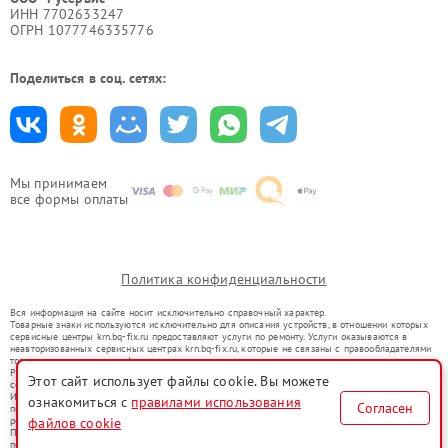
ИНН 7702633247
ОГРН 1077746335776
Поделиться в соц. сетях:
Мы принимаем
все формы оплаты
Политика конфиденциальности
Вся информация на сайте носит исключительно справочный характер.
Товарные знаки используются исключительно для описания устройств, в отношении которых
сервисные центры krn.bq-fix.ru предоставляют услуги по ремонту. Услуги оказываются в
неавторизованных сервисных центрах krn.bq-fix.ru, которые не связаны с правообладателями
товарных знаков или их официальными представителями.
Ремонт осуществляется для устройств, уже введенных в гражданский оборот в соответствии
Этот сайт использует файлы cookie. Вы можете
со статьей 1487 ГК РФ.
Использование товарных знаков не преследует цели индивидуализации услуг или введения
ознакомиться с
правилами использования
Согласен
потребителей в заблуждение, а служит для информирования о предоставляемых услугах по
ремонту техники указанных брендов.
файлов cookie
Представленная на сайте информация не является публичной офертой, определяемой
положениями Статьи 437(2) Гражданского кодекса РФ