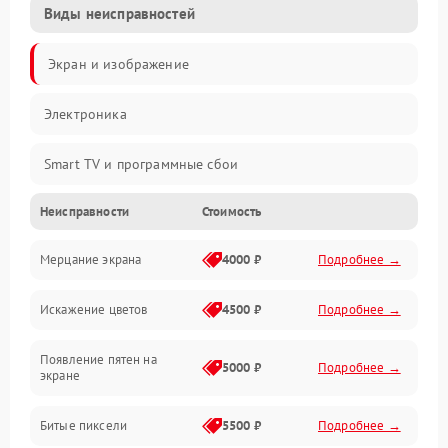
Виды неисправностей
Экран и изображение
Электроника
Smart TV и программные сбои
Неисправности
Стоимость
Питание и запуск
Мерцание экрана
4000 ₽
Подробнее →
Подсветка и LED-модули
Искажение цветов
4500 ₽
Подробнее →
Звук и аудиосистема
Появление пятен на
Сигнал и приём каналов
5000 ₽
Подробнее →
экране
Разъёмы и интерфейсы
Битые пиксели
5500 ₽
Подробнее →