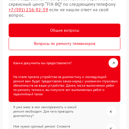
сервисный центр “FIX-BQ” по следующему телефону
+7 (391) 216-92-39
если не нашли ответ на свой
вопрос.
Общие вопросы
Вопросы по ремонту телевизоров
Какие документы вы предоставляете?
На этапе приема устройства на диагностику и последующий
ремонт вам будет предоставлен заказ-наряд с указанием страховых
обязательств на ваше устройство. Далее, после выполнения работ
по ремонту техники, вы получите акт выполненных работ и
гарантийный талон.
Я уже знаю в чем неисправность и какой
ремонт необходим. Для чего проводить
диагностику?
Мне нужен срочный ремонт. Сможете