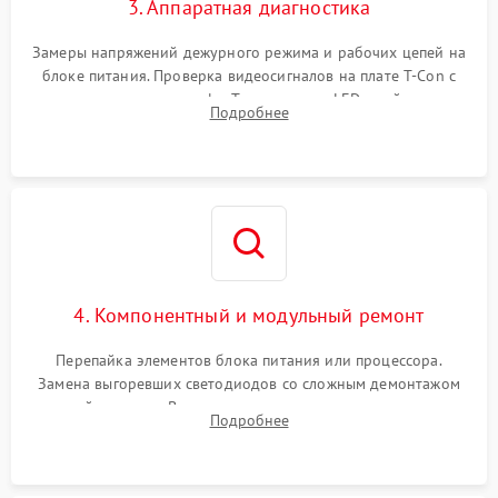
3. Аппаратная диагностика
Замеры напряжений дежурного режима и рабочих цепей на
блоке питания. Проверка видеосигналов на плате T-Con с
помощью осциллографа. Тестирование LED-драйвера и
Подробнее
светодиодных планок подсветки мультиметром.
4. Компонентный и модульный ремонт
Перепайка элементов блока питания или процессора.
Замена выгоревших светодиодов со сложным демонтажом
хрупкой матрицы. Восстановление поврежденных дорожек,
Подробнее
прошивка микросхем памяти EEPROM