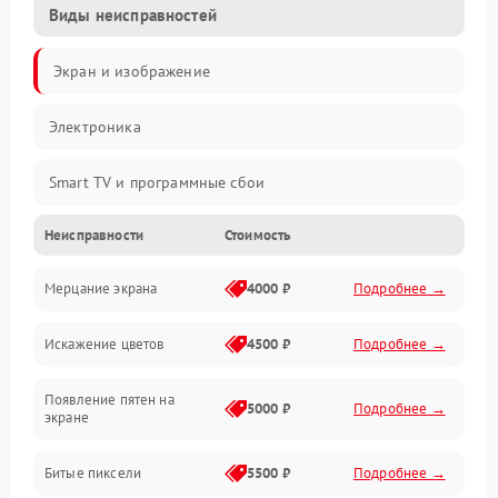
Виды неисправностей
Экран и изображение
Электроника
Smart TV и программные сбои
Неисправности
Стоимость
Питание и запуск
Мерцание экрана
4000 ₽
Подробнее →
Подсветка и LED-модули
Искажение цветов
4500 ₽
Подробнее →
Звук и аудиосистема
Появление пятен на
Сигнал и приём каналов
5000 ₽
Подробнее →
экране
Разъёмы и интерфейсы
Битые пиксели
5500 ₽
Подробнее →