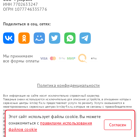
ИНН 7702633247
ОГРН 1077746335776
Поделиться в соц. сетях:
Мы принимаем
все формы оплаты
Политика конфиденциальности
Вся информация на сайте носит исключительно справочный характер.
Товарные знаки используются исключительно для описания устройств, в отношении которых
сервисные центры krn.bq-fix.ru предоставляют услуги по ремонту. Услуги оказываются в
неавторизованных сервисных центрах krn.bq-fix.ru, которые не связаны с правообладателями
товарных знаков или их официальными представителями.
Ремонт осуществляется для устройств, уже введенных в гражданский оборот в соответствии
Этот сайт использует файлы cookie. Вы можете
со статьей 1487 ГК РФ.
Использование товарных знаков не преследует цели индивидуализации услуг или введения
ознакомиться с
правилами использования
Согласен
потребителей в заблуждение, а служит для информирования о предоставляемых услугах по
ремонту техники указанных брендов.
файлов cookie
Представленная на сайте информация не является публичной офертой, определяемой
положениями Статьи 437(2) Гражданского кодекса РФ