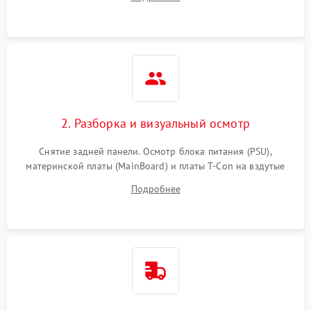
источников сигнала для выявления симптомов поломки.
2. Разборка и визуальный осмотр
Снятие задней панели. Осмотр блока питания (PSU),
материнской платы (MainBoard) и платы T-Con на вздутые
конденсаторы, прогары, окисления и микротрещины.
Подробнее
Проверка надежности фиксации и целостности шлейфов.