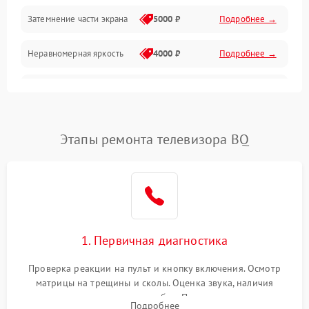
Механические повреждения
Затемнение части экрана
5000 ₽
Подробнее →
Программное обеспечение
Неравномерная яркость
4000 ₽
Подробнее →
Корпус и механика
Выгорание матрицы
6000 ₽
Подробнее →
Пульт и управление
Этапы ремонта телевизора BQ
Сеть и подключения
Аудио
Сетевая
1. Первичная диагностика
Проверка реакции на пульт и кнопку включения. Осмотр
матрицы на трещины и сколы. Оценка звука, наличия
подсветки и индикаторов ошибок. Подключение тестовых
Подробнее