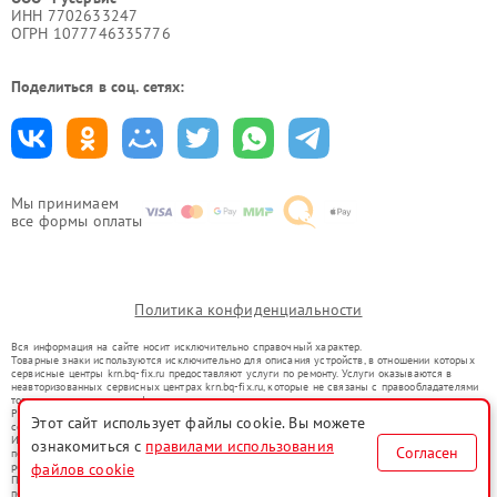
ИНН 7702633247
ОГРН 1077746335776
Поделиться в соц. сетях:
Мы принимаем
все формы оплаты
Политика конфиденциальности
Вся информация на сайте носит исключительно справочный характер.
Товарные знаки используются исключительно для описания устройств, в отношении которых
сервисные центры krn.bq-fix.ru предоставляют услуги по ремонту. Услуги оказываются в
неавторизованных сервисных центрах krn.bq-fix.ru, которые не связаны с правообладателями
товарных знаков или их официальными представителями.
Ремонт осуществляется для устройств, уже введенных в гражданский оборот в соответствии
Этот сайт использует файлы cookie. Вы можете
со статьей 1487 ГК РФ.
Использование товарных знаков не преследует цели индивидуализации услуг или введения
ознакомиться с
правилами использования
Согласен
потребителей в заблуждение, а служит для информирования о предоставляемых услугах по
ремонту техники указанных брендов.
файлов cookie
Представленная на сайте информация не является публичной офертой, определяемой
положениями Статьи 437(2) Гражданского кодекса РФ