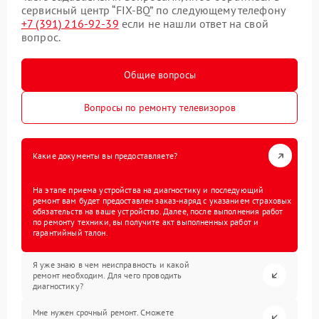
сервисный центр “FIX-BQ” по следующему телефону
+7 (391) 216-92-39
если не нашли ответ на свой
вопрос.
Общие вопросы
Вопросы по ремонту телевизоров
Какие документы вы предоставляете?
На этапе приема устройства на диагностику и последующий
ремонт вам будет предоставлен заказ-наряд с указанием страховых
обязательств на ваше устройство. Далее, после выполнения работ
по ремонту техники, вы получите акт выполненных работ и
гарантийный талон.
Я уже знаю в чем неисправность и какой
ремонт необходим. Для чего проводить
диагностику?
Мне нужен срочный ремонт. Сможете