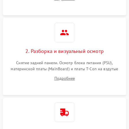
источников сигнала для выявления симптомов поломки.
2. Разборка и визуальный осмотр
Снятие задней панели. Осмотр блока питания (PSU),
материнской платы (MainBoard) и платы T-Con на вздутые
конденсаторы, прогары, окисления и микротрещины.
Подробнее
Проверка надежности фиксации и целостности шлейфов.