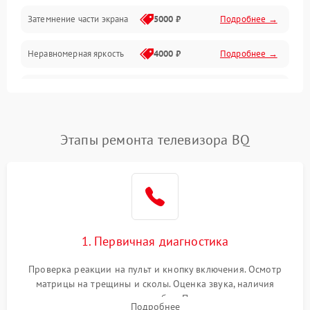
Механические повреждения
Затемнение части экрана
5000 ₽
Подробнее →
Программное обеспечение
Неравномерная яркость
4000 ₽
Подробнее →
Корпус и механика
Выгорание матрицы
6000 ₽
Подробнее →
Пульт и управление
Этапы ремонта телевизора BQ
Сеть и подключения
Аудио
Сетевая
1. Первичная диагностика
Проверка реакции на пульт и кнопку включения. Осмотр
матрицы на трещины и сколы. Оценка звука, наличия
подсветки и индикаторов ошибок. Подключение тестовых
Подробнее