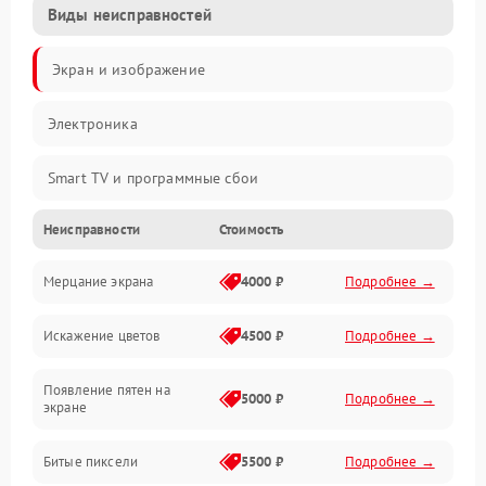
Виды неисправностей
Экран и изображение
Электроника
Smart TV и программные сбои
Неисправности
Стоимость
Питание и запуск
Мерцание экрана
4000 ₽
Подробнее →
Подсветка и LED-модули
Искажение цветов
4500 ₽
Подробнее →
Звук и аудиосистема
Появление пятен на
Сигнал и приём каналов
5000 ₽
Подробнее →
экране
Разъёмы и интерфейсы
Битые пиксели
5500 ₽
Подробнее →