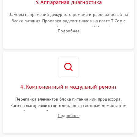
3. Аппаратная диагностика
Замеры напряжений дежурного режима и рабочих цепей на
блоке питания. Проверка видеосигналов на плате T-Con с
помощью осциллографа. Тестирование LED-драйвера и
Подробнее
светодиодных планок подсветки мультиметром.
4. Компонентный и модульный ремонт
Перепайка элементов блока питания или процессора.
Замена выгоревших светодиодов со сложным демонтажом
хрупкой матрицы. Восстановление поврежденных дорожек,
Подробнее
прошивка микросхем памяти EEPROM