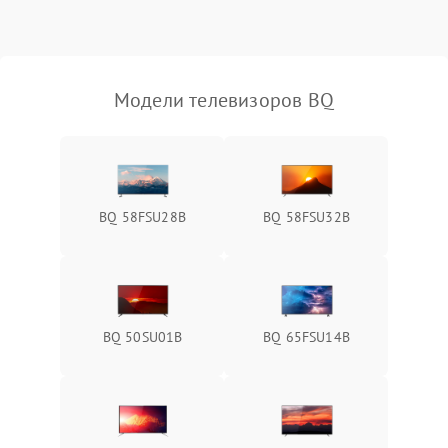
Модели телевизоров BQ
BQ 58FSU28B
BQ 58FSU32B
BQ 50SU01B
BQ 65FSU14B