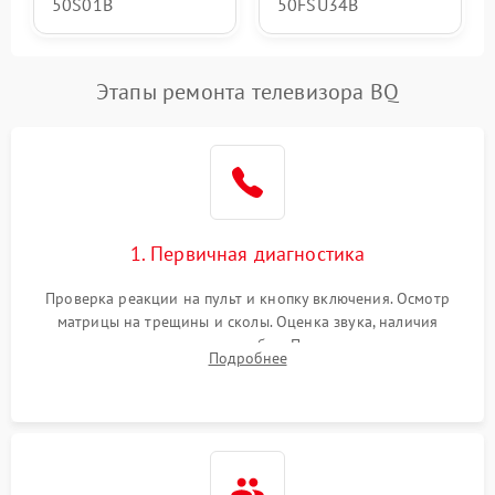
50S01B
50FSU34B
Этапы ремонта телевизора BQ
1. Первичная диагностика
Проверка реакции на пульт и кнопку включения. Осмотр
матрицы на трещины и сколы. Оценка звука, наличия
подсветки и индикаторов ошибок. Подключение тестовых
Подробнее
источников сигнала для выявления симптомов поломки.