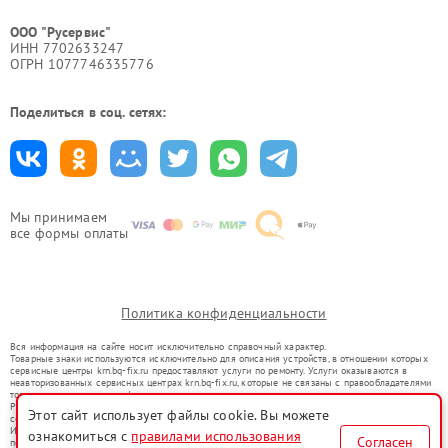
ООО "Русервис"
ИНН 7702633247
ОГРН 1077746335776
Поделиться в соц. сетях:
Мы принимаем
все формы оплаты
Политика конфиденциальности
Вся информация на сайте носит исключительно справочный характер.
Товарные знаки используются исключительно для описания устройств, в отношении которых
сервисные центры krn.bq-fix.ru предоставляют услуги по ремонту. Услуги оказываются в
неавторизованных сервисных центрах krn.bq-fix.ru, которые не связаны с правообладателями
товарных знаков или их официальными представителями.
Ремонт осуществляется для устройств, уже введенных в гражданский оборот в соответствии
Этот сайт использует файлы cookie. Вы можете
со статьей 1487 ГК РФ.
Использование товарных знаков не преследует цели индивидуализации услуг или введения
ознакомиться с
правилами использования
Согласен
потребителей в заблуждение, а служит для информирования о предоставляемых услугах по