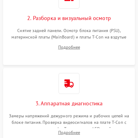
2. Разборка и визуальный осмотр
Снятие задней панели. Осмотр блока питания (PSU),
материнской платы (MainBoard) и платы T-Con на вздутые
конденсаторы, прогары, окисления и микротрещины.
Подробнее
Проверка надежности фиксации и целостности шлейфов.
3. Аппаратная диагностика
Замеры напряжений дежурного режима и рабочих цепей на
блоке питания. Проверка видеосигналов на плате T-Con с
помощью осциллографа. Тестирование LED-драйвера и
Подробнее
светодиодных планок подсветки мультиметром.