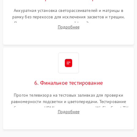
Аккуратная установка светорассеивателей и матрицы в
рамку без перекосов для исключения засветов и трещин.
Подключение внутренних шлейфов. Закрытие корпуса.
Подробнее
Сброс настроек и обновление программного обеспечения.
6. Финальное тестирование
Прогон телевизора на тестовых заливках для проверки
равномерности подсветки и цветопередачи. Тестирование
работы разъемов HDMI, динамиков, модуля Wi-Fi и Smart TV
Подробнее
в рабочем режиме в течение нескольких часов.