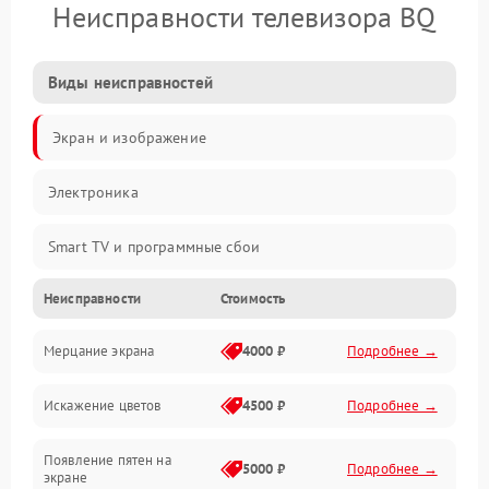
Неисправности телевизора BQ
Виды неисправностей
Экран и изображение
Электроника
Smart TV и программные сбои
Неисправности
Стоимость
Питание и запуск
Мерцание экрана
4000 ₽
Подробнее →
Подсветка и LED-модули
Искажение цветов
4500 ₽
Подробнее →
Звук и аудиосистема
Появление пятен на
Сигнал и приём каналов
5000 ₽
Подробнее →
экране