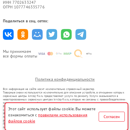
ИНН 7702633247
ОГРН 1077746335776
Поделиться в соц. сетях:
Мы принимаем
все формы оплаты
Политика конфиденциальности
Вся информация на сайте носит исключительно справочный характер.
Товарные знаки используются исключительно для описания устройств, в отношении которых
сервисные центры krn.bq-fix.ru предоставляют услуги по ремонту. Услуги оказываются в
неавторизованных сервисных центрах krn.bq-fix.ru, которые не связаны с правообладателями
товарных знаков или их официальными представителями.
Ремонт осуществляется для устройств, уже введенных в гражданский оборот в соответствии
Этот сайт использует файлы cookie. Вы можете
со статьей 1487 ГК РФ.
Использование товарных знаков не преследует цели индивидуализации услуг или введения
ознакомиться с
правилами использования
Согласен
потребителей в заблуждение, а служит для информирования о предоставляемых услугах по
ремонту техники указанных брендов.
файлов cookie
Представленная на сайте информация не является публичной офертой, определяемой
положениями Статьи 437(2) Гражданского кодекса РФ