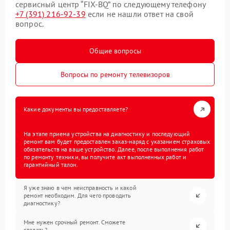
сервисный центр “FIX-BQ” по следующему телефону
+7 (391) 216-92-39
если не нашли ответ на свой
вопрос.
Общие вопросы
Вопросы по ремонту телевизоров
Какие документы вы предоставляете?
На этапе приема устройства на диагностику и последующий
ремонт вам будет предоставлен заказ-наряд с указанием страховых
обязательств на ваше устройство. Далее, после выполнения работ
по ремонту техники, вы получите акт выполненных работ и
гарантийный талон.
Я уже знаю в чем неисправность и какой
ремонт необходим. Для чего проводить
диагностику?
Мне нужен срочный ремонт. Сможете
сделать?