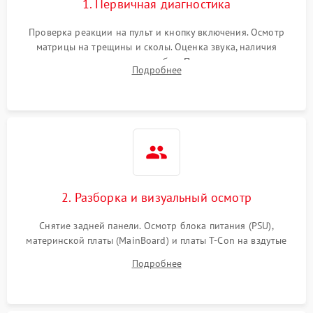
1. Первичная диагностика
Проверка реакции на пульт и кнопку включения. Осмотр
матрицы на трещины и сколы. Оценка звука, наличия
подсветки и индикаторов ошибок. Подключение тестовых
Подробнее
источников сигнала для выявления симптомов поломки.
2. Разборка и визуальный осмотр
Снятие задней панели. Осмотр блока питания (PSU),
материнской платы (MainBoard) и платы T-Con на вздутые
конденсаторы, прогары, окисления и микротрещины.
Подробнее
Проверка надежности фиксации и целостности шлейфов.