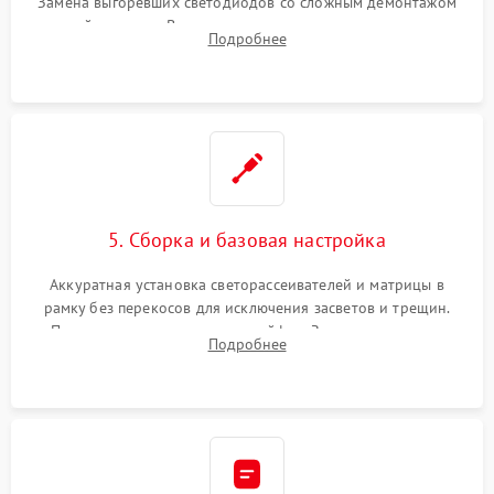
Замена выгоревших светодиодов со сложным демонтажом
хрупкой матрицы. Восстановление поврежденных дорожек,
Подробнее
прошивка микросхем памяти EEPROM
5. Сборка и базовая настройка
Аккуратная установка светорассеивателей и матрицы в
рамку без перекосов для исключения засветов и трещин.
Подключение внутренних шлейфов. Закрытие корпуса.
Подробнее
Сброс настроек и обновление программного обеспечения.