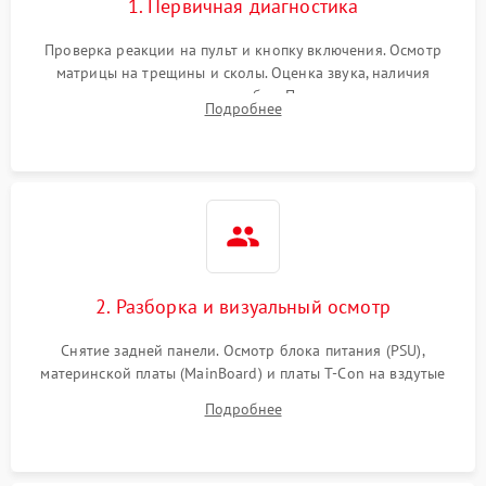
1. Первичная диагностика
Проверка реакции на пульт и кнопку включения. Осмотр
матрицы на трещины и сколы. Оценка звука, наличия
подсветки и индикаторов ошибок. Подключение тестовых
Подробнее
источников сигнала для выявления симптомов поломки.
2. Разборка и визуальный осмотр
Снятие задней панели. Осмотр блока питания (PSU),
материнской платы (MainBoard) и платы T-Con на вздутые
конденсаторы, прогары, окисления и микротрещины.
Подробнее
Проверка надежности фиксации и целостности шлейфов.