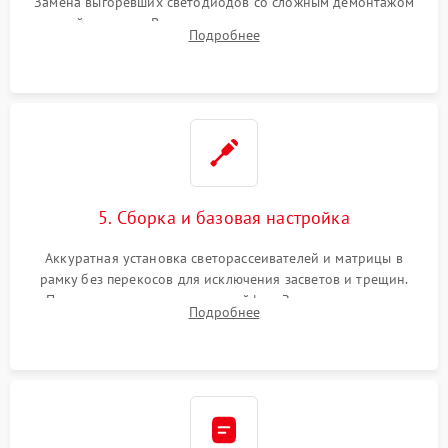
Замена выгоревших светодиодов со сложным демонтажом
хрупкой матрицы. Восстановление поврежденных дорожек,
Подробнее
прошивка микросхем памяти EEPROM
5. Сборка и базовая настройка
Аккуратная установка светорассеивателей и матрицы в
рамку без перекосов для исключения засветов и трещин.
Подключение внутренних шлейфов. Закрытие корпуса.
Подробнее
Сброс настроек и обновление программного обеспечения.