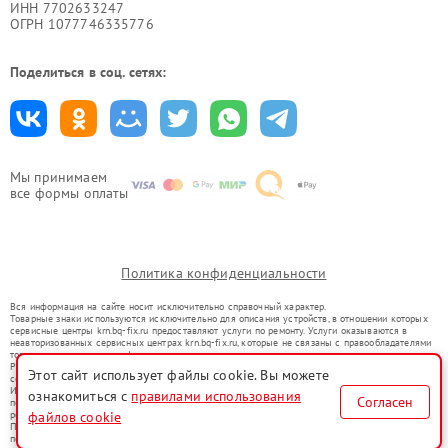
ИНН 7702633247
ОГРН 1077746335776
Поделиться в соц. сетях:
Мы принимаем
все формы оплаты
Политика конфиденциальности
Вся информация на сайте носит исключительно справочный характер.
Товарные знаки используются исключительно для описания устройств, в отношении которых
сервисные центры krn.bq-fix.ru предоставляют услуги по ремонту. Услуги оказываются в
неавторизованных сервисных центрах krn.bq-fix.ru, которые не связаны с правообладателями
товарных знаков или их официальными представителями.
Ремонт осуществляется для устройств, уже введенных в гражданский оборот в соответствии
Этот сайт использует файлы cookie. Вы можете
со статьей 1487 ГК РФ.
Использование товарных знаков не преследует цели индивидуализации услуг или введения
ознакомиться с
правилами использования
Согласен
потребителей в заблуждение, а служит для информирования о предоставляемых услугах по
ремонту техники указанных брендов.
файлов cookie
Представленная на сайте информация не является публичной офертой, определяемой
положениями Статьи 437(2) Гражданского кодекса РФ