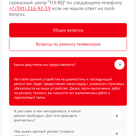
сервисный центр “FIX-BQ” по следующему телефону
+7 (391) 216-92-39
если не нашли ответ на свой
вопрос.
Общие вопросы
Вопросы по ремонту телевизоров
Какие документы вы предоставляете?
На этапе приема устройства на диагностику и последующий
ремонт вам будет предоставлен заказ-наряд с указанием страховых
обязательств на ваше устройство. Далее, после выполнения работ
по ремонту техники, вы получите акт выполненных работ и
гарантийный талон.
Я уже знаю в чем неисправность и какой
ремонт необходим. Для чего проводить
диагностику?
Мне нужен срочный ремонт. Сможете
сделать?