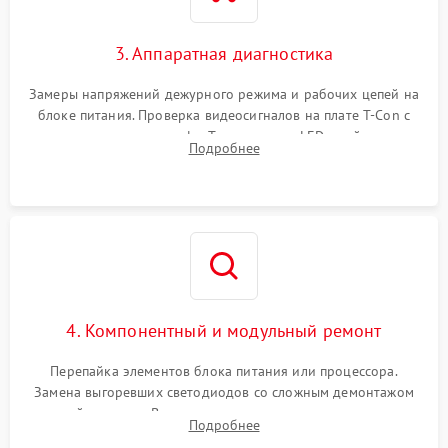
3. Аппаратная диагностика
Замеры напряжений дежурного режима и рабочих цепей на
блоке питания. Проверка видеосигналов на плате T-Con с
помощью осциллографа. Тестирование LED-драйвера и
Подробнее
светодиодных планок подсветки мультиметром.
4. Компонентный и модульный ремонт
Перепайка элементов блока питания или процессора.
Замена выгоревших светодиодов со сложным демонтажом
хрупкой матрицы. Восстановление поврежденных дорожек,
Подробнее
прошивка микросхем памяти EEPROM