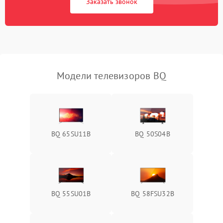
Заказать звонок
Модели телевизоров BQ
BQ 65SU11B
BQ 50S04B
BQ 55SU01B
BQ 58FSU32B