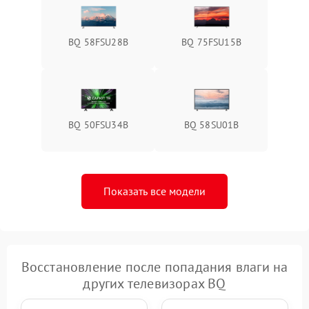
BQ 58FSU28B
BQ 75FSU15B
BQ 50FSU34B
BQ 58SU01B
Показать все модели
Восстановление после попадания влаги на
других телевизорах BQ