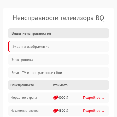
Неисправности телевизора BQ
Виды неисправностей
Экран и изображение
Электроника
Smart TV и программные сбои
Неисправности
Стоимость
Питание и запуск
Мерцание экрана
4000 ₽
Подробнее →
Подсветка и LED-модули
Искажение цветов
4500 ₽
Подробнее →
Звук и аудиосистема