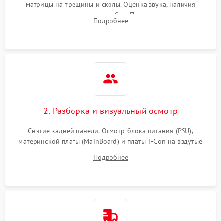
матрицы на трещины и сколы. Оценка звука, наличия
подсветки и индикаторов ошибок. Подключение тестовых
Подробнее
источников сигнала для выявления симптомов поломки.
2. Разборка и визуальный осмотр
Снятие задней панели. Осмотр блока питания (PSU),
материнской платы (MainBoard) и платы T-Con на вздутые
конденсаторы, прогары, окисления и микротрещины.
Подробнее
Проверка надежности фиксации и целостности шлейфов.