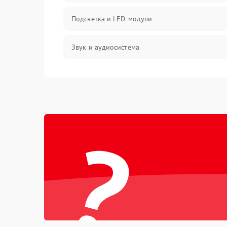
Подсветка и LED-модули
Звук и аудиосистема
Сигнал и приём каналов
Разъёмы и интерфейсы
?
Механические повреждения
Программное обеспечение
Корпус и механика
Пульт и управление