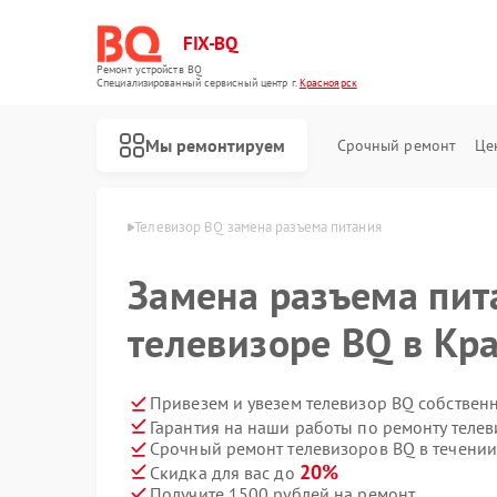
FIX-BQ
Ремонт устройств BQ
Специализированный cервисный центр г.
Красноярск
Мы ремонтируем
Срочный ремонт
Це
в BQ в Красноярске
Телевизор BQ замена разъема питания
Замена разъема пит
телевизоре BQ в Кр
Привезем и увезем телевизор BQ собствен
Гарантия на наши работы по ремонту теле
Срочный ремонт телевизоров BQ в течении
20%
Скидка для вас до
Получите 1500 рублей на ремонт