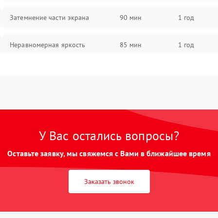
Затемнение части экрана
90 мин
1 год
Неравномерная яркость
85 мин
1 год
Выгорание матрицы
90 мин
1 год
У Вас остались вопросы?
Оставьте заявку, мы свяжемся с Вами в ближайшее время
Заказать звонок