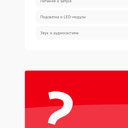
Питание и запуск
Подсветка и LED-модули
Звук и аудиосистема
Сигнал и приём каналов
Разъёмы и интерфейсы
?
Механические повреждения
Программное обеспечение
Корпус и механика