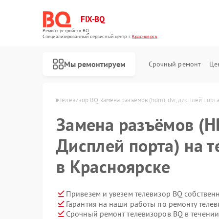
FIX-BQ
Ремонт устройств BQ
Специализированный cервисный центр г.
Красноярск
Мы ремонтируем
Срочный ремонт
Це
в BQ в Красноярске
Телевизор BQ замена разъёмов (hdmi, dvi, дисплей порта
Замена разъёмов (HD
Дисплей порта) на 
в Красноярске
Привезем и увезем телевизор BQ собствен
Гарантия на наши работы по ремонту теле
Срочный ремонт телевизоров BQ в течении