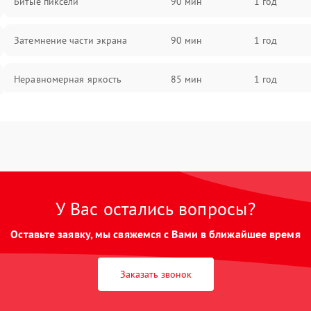
Битые пиксели
90 мин
1 год
Затемнение части экрана
90 мин
1 год
Неравномерная яркость
85 мин
1 год
Выгорание матрицы
90 мин
1 год
У Вас остались вопросы?
Оставьте заявку, мы свяжемся с Вами в ближайшее время
Заказать звонок