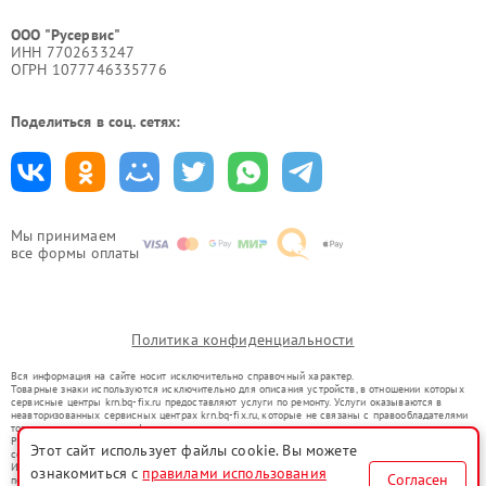
ООО "Русервис"
ИНН 7702633247
ОГРН 1077746335776
Поделиться в соц. сетях:
Мы принимаем
все формы оплаты
Политика конфиденциальности
Вся информация на сайте носит исключительно справочный характер.
Товарные знаки используются исключительно для описания устройств, в отношении которых
сервисные центры krn.bq-fix.ru предоставляют услуги по ремонту. Услуги оказываются в
неавторизованных сервисных центрах krn.bq-fix.ru, которые не связаны с правообладателями
товарных знаков или их официальными представителями.
Ремонт осуществляется для устройств, уже введенных в гражданский оборот в соответствии
Этот сайт использует файлы cookie. Вы можете
со статьей 1487 ГК РФ.
Использование товарных знаков не преследует цели индивидуализации услуг или введения
ознакомиться с
правилами использования
Согласен
потребителей в заблуждение, а служит для информирования о предоставляемых услугах по