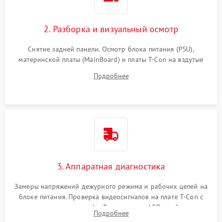
2. Разборка и визуальный осмотр
Снятие задней панели. Осмотр блока питания (PSU),
материнской платы (MainBoard) и платы T-Con на вздутые
конденсаторы, прогары, окисления и микротрещины.
Подробнее
Проверка надежности фиксации и целостности шлейфов.
3. Аппаратная диагностика
Замеры напряжений дежурного режима и рабочих цепей на
блоке питания. Проверка видеосигналов на плате T-Con с
помощью осциллографа. Тестирование LED-драйвера и
Подробнее
светодиодных планок подсветки мультиметром.