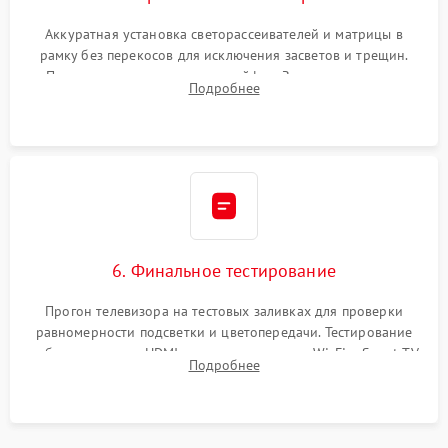
Аккуратная установка светорассеивателей и матрицы в
рамку без перекосов для исключения засветов и трещин.
Подключение внутренних шлейфов. Закрытие корпуса.
Подробнее
Сброс настроек и обновление программного обеспечения.
6. Финальное тестирование
Прогон телевизора на тестовых заливках для проверки
равномерности подсветки и цветопередачи. Тестирование
работы разъемов HDMI, динамиков, модуля Wi-Fi и Smart TV
Подробнее
в рабочем режиме в течение нескольких часов.