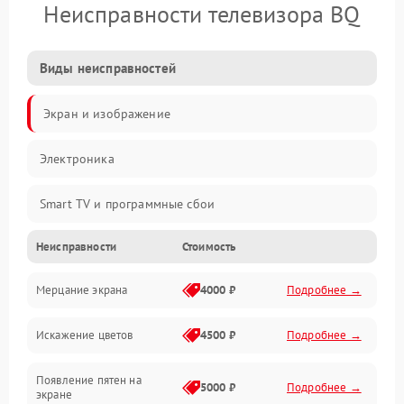
Неисправности телевизора BQ
Виды неисправностей
Экран и изображение
Электроника
Smart TV и программные сбои
Неисправности
Стоимость
Питание и запуск
Мерцание экрана
4000 ₽
Подробнее →
Подсветка и LED-модули
Искажение цветов
4500 ₽
Подробнее →
Звук и аудиосистема
Появление пятен на
Сигнал и приём каналов
5000 ₽
Подробнее →
экране