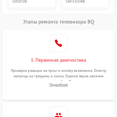
50S01B
50FSU34B
Этапы ремонта телевизора BQ
1. Первичная диагностика
Проверка реакции на пульт и кнопку включения. Осмотр
матрицы на трещины и сколы. Оценка звука, наличия
подсветки и индикаторов ошибок. Подключение тестовых
Подробнее
источников сигнала для выявления симптомов поломки.