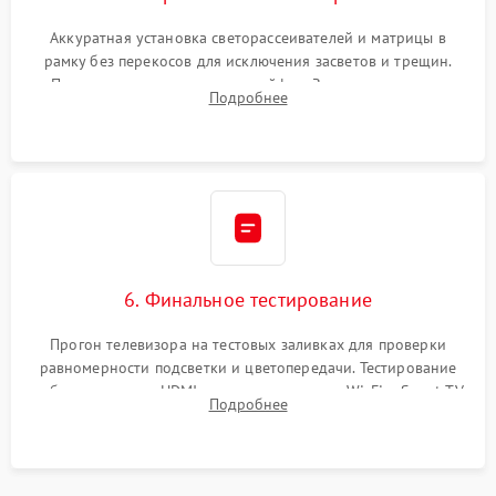
Аккуратная установка светорассеивателей и матрицы в
рамку без перекосов для исключения засветов и трещин.
Подключение внутренних шлейфов. Закрытие корпуса.
Подробнее
Сброс настроек и обновление программного обеспечения.
6. Финальное тестирование
Прогон телевизора на тестовых заливках для проверки
равномерности подсветки и цветопередачи. Тестирование
работы разъемов HDMI, динамиков, модуля Wi-Fi и Smart TV
Подробнее
в рабочем режиме в течение нескольких часов.