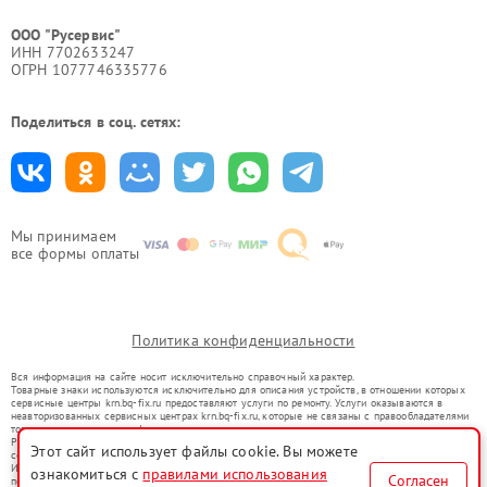
ООО "Русервис"
ИНН 7702633247
ОГРН 1077746335776
Поделиться в соц. сетях:
Мы принимаем
все формы оплаты
Политика конфиденциальности
Вся информация на сайте носит исключительно справочный характер.
Товарные знаки используются исключительно для описания устройств, в отношении которых
сервисные центры krn.bq-fix.ru предоставляют услуги по ремонту. Услуги оказываются в
неавторизованных сервисных центрах krn.bq-fix.ru, которые не связаны с правообладателями
товарных знаков или их официальными представителями.
Ремонт осуществляется для устройств, уже введенных в гражданский оборот в соответствии
Этот сайт использует файлы cookie. Вы можете
со статьей 1487 ГК РФ.
Использование товарных знаков не преследует цели индивидуализации услуг или введения
ознакомиться с
правилами использования
Согласен
потребителей в заблуждение, а служит для информирования о предоставляемых услугах по