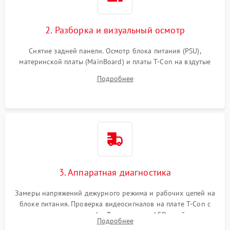
2. Разборка и визуальный осмотр
Снятие задней панели. Осмотр блока питания (PSU),
материнской платы (MainBoard) и платы T-Con на вздутые
конденсаторы, прогары, окисления и микротрещины.
Подробнее
Проверка надежности фиксации и целостности шлейфов.
3. Аппаратная диагностика
Замеры напряжений дежурного режима и рабочих цепей на
блоке питания. Проверка видеосигналов на плате T-Con с
помощью осциллографа. Тестирование LED-драйвера и
Подробнее
светодиодных планок подсветки мультиметром.