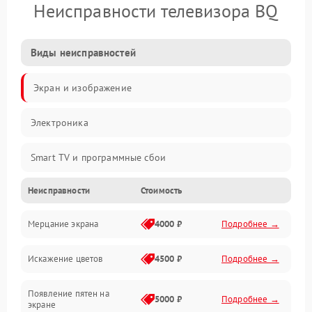
Неисправности телевизора BQ
Виды неисправностей
Экран и изображение
Электроника
Smart TV и программные сбои
Неисправности
Стоимость
Питание и запуск
Мерцание экрана
4000 ₽
Подробнее →
Подсветка и LED-модули
Искажение цветов
4500 ₽
Подробнее →
Звук и аудиосистема
Появление пятен на
Сигнал и приём каналов
5000 ₽
Подробнее →
экране